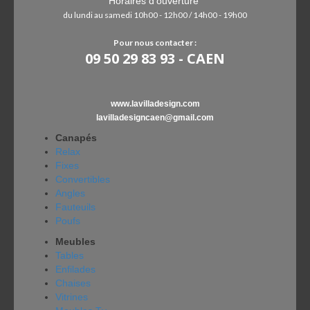
Horaires d'ouverture
du lundi au samedi 10h00 - 12h00 / 14h00 - 19h00
Pour nous contacter :
09 50 29 83 93 - CAEN
www.lavilladesign.com
lavilladesigncaen@gmail.com
Canapés
Relax
Fixes
Convertibles
Angles
Fauteuils
Poufs
Meubles
Tables
Enfilades
Chaises
Vitrines