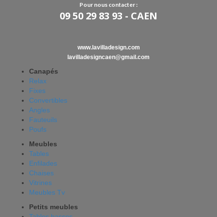
Pour nous contacter :
09 50 29 83 93 - CAEN
www.lavilladesign.com
lavilladesigncaen@gmail.com
Canapés
Relax
Fixes
Convertibles
Angles
Fauteuils
Poufs
Meubles
Tables
Enfilades
Chaises
Vitrines
Meubles Tv
Petits meubles
Tables basses