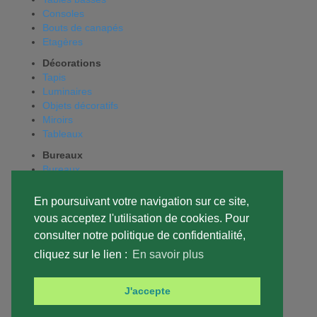
Consoles
Bouts de canapés
Etagères
Décorations
Tapis
Luminaires
Objets décoratifs
Miroirs
Tableaux
Bureaux
Bureaux
Caissons
Fauteuils
En poursuivant votre navigation sur ce site,
Chaises
vous acceptez l'utilisation de cookies. Pour
Tables de réunion
consulter notre politique de confidentialité,
Lampes
cliquez sur le lien :
En savoir plus
Chambres
Lits
Chevets
J'accepte
Commodes